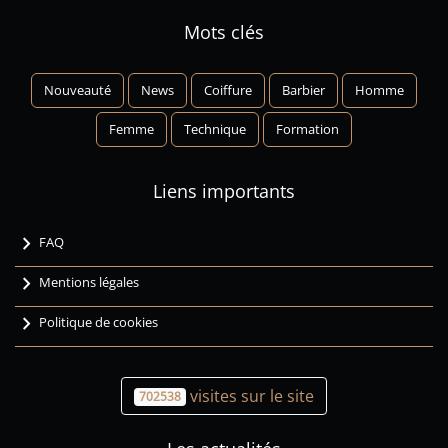
Mots clés
Nouveauté
News
Coiffure
Barbier
Homme
Femme
Technique
Formation
Liens importants
chevron_right
FAQ
chevron_right
Mentions légales
chevron_right
Politique de cookies
visites sur le site
702538