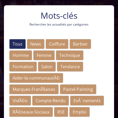
Mots-clés
Rechercher les actualités par catégories
Tous
News
Coiffure
Barbier
Homme
Femme
Technique
Formation
Salon
Tendance
Aider-la-communautÃ©
Marques-FranÃ§aises
Pastel-Painting
VidÃ©o
Compte-Rendu
EvÃ¨nements
RÃ©seaux-Sociaux
RSE
Emploi