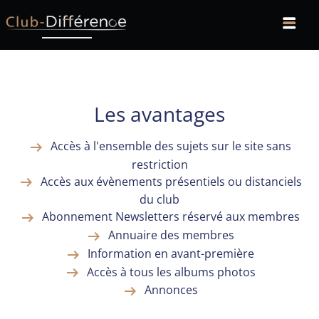
Les avantages
arrow_right_alt
Accès à l'ensemble des sujets sur le site sans
restriction
arrow_right_alt
Accès aux évènements présentiels ou distanciels
du club
arrow_right_alt
Abonnement Newsletters réservé aux membres
arrow_right_alt
Annuaire des membres
arrow_right_alt
Information en avant-première
arrow_right_alt
Accès à tous les albums photos
arrow_right_alt
Annonces