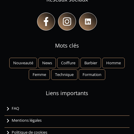
Mots clés
Nouveauté
News
Coiffure
Barbier
Homme
Femme
Technique
Formation
Liens importants
chevron_right
FAQ
chevron_right
Mentions légales
chevron_right
Politique de cookies