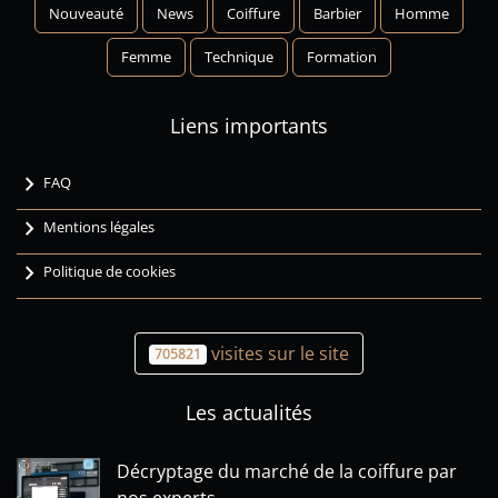
Nouveauté
News
Coiffure
Barbier
Homme
Femme
Technique
Formation
Liens importants
chevron_right
FAQ
chevron_right
Mentions légales
chevron_right
Politique de cookies
visites sur le site
705821
Les actualités
Décryptage du marché de la coiffure par